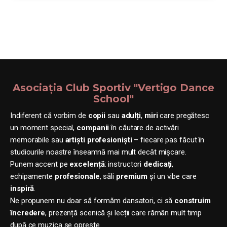
Asociația Club Sportiv "Vertigo Dance
School"
Indiferent că vorbim de
copii
sau
adulți
,
miri
care pregătesc
un moment special,
companii
în căutare de activări
memorabile sau
artiști profesioniști
– fiecare pas făcut în
studiourile noastre înseamnă mai mult decât mișcare.
Punem accent pe
excelență
: instructori
dedicați
,
echipamente
profesionale
, săli
premium
și un vibe care
inspiră
.
Ne propunem nu doar să formăm dansatori, ci să
construim
încredere
, prezență scenică și lecții care rămân mult timp
după ce muzica se oprește.