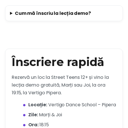
Cum mă înscriu la lecția demo?
Înscriere rapidă
Rezervă un loc la Street Teens 12+ și vino la
lecția demo gratuită, Marți sau Joi, la ora
19:15, la Vertigo Pipera.
Locație:
Vertigo Dance School – Pipera
Zile:
Marți & Joi
Ora:
18:15