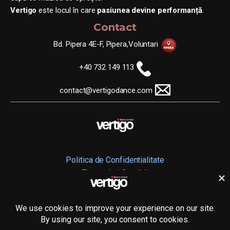
Vertigo
este locul în care
pasiunea devine performanță
.
Contact
Bd. Pipera 4E-F, Pipera,Voluntari
+40 732 149 113
contact@vertigodance.com
Politica de Confidentialitate
Termeni si Conditii
© 2025
A.C.S. Vertigo Dance School