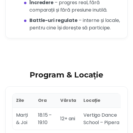
Încredere
– progres real, fără
comparații și fără presiune inutilă.
Battle-uri regulate
– interne și locale,
pentru cine își dorește să participe.
Program & Locație
Zile
Ora
Vârsta
Locație
Marți
18:15 –
Vertigo Dance
12+ ani
& Joi
19:10
School – Pipera