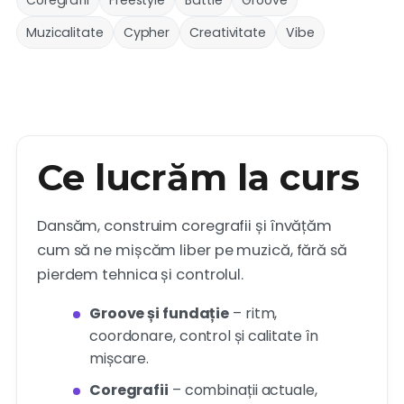
Coregrafii
Freestyle
Battle
Groove
Muzicalitate
Cypher
Creativitate
Vibe
Ce lucrăm la curs
Dansăm, construim coregrafii și învățăm
cum să ne mișcăm liber pe muzică, fără să
pierdem tehnica și controlul.
Groove și fundație
– ritm,
coordonare, control și calitate în
mișcare.
Coregrafii
– combinații actuale,