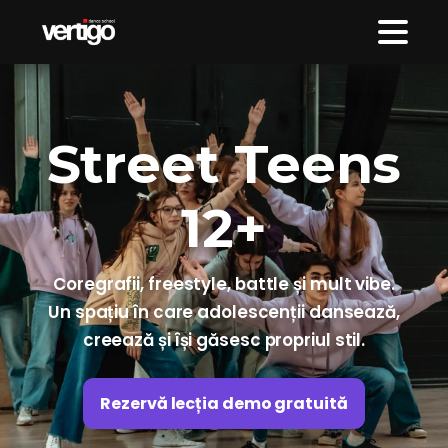
Street Teens
12+
Coregrafii, freestyle, battle și mult vibe.
Un spațiu în care adolescenții dansează,
creează și își găsesc propriul stil.
Rezervă lecția demo gratuită