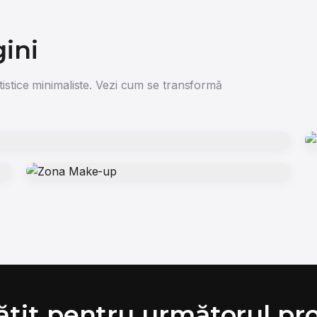
gini
tistice minimaliste. Vezi cum se transformă
ătit pentru următorul pro