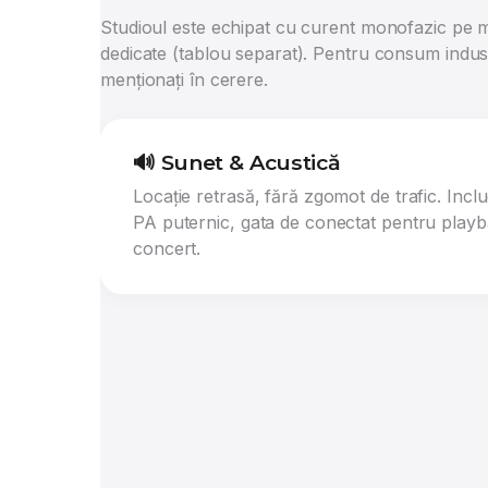
Studioul este echipat cu curent monofazic pe mu
dedicate (tablou separat). Pentru consum indust
menționați în cerere.
🔊 Sunet & Acustică
Locație retrasă, fără zgomot de trafic. Incl
PA puternic, gata de conectat pentru play
concert.