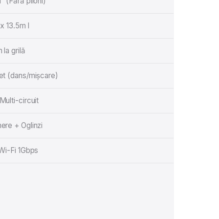
 (Fără piloni)
x 13.5m l
 la grilă
et (dans/mișcare)
ulti-circuit
ere + Oglinzi
 Wi-Fi 1Gbps