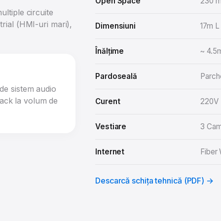
Open Space
230 m²
ltiple circuite
rial (HMI-uri mari),
Dimensiuni
17m L 
Înălțime
~ 4.5m
Pardoseală
Parch
ude sistem audio
back la volum de
Curent
220V M
Vestiare
3 Cam
Internet
Fiber
Descarcă schița tehnică (PDF) →