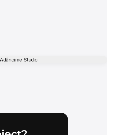
iect?