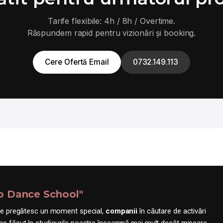
Tarife flexibile: 4h / 8h / Overtime.
Răspundem rapid pentru vizionări și booking.
Cere Ofertă Email
0732.149.113
go Dance School"
e pregătesc un moment special,
companii
în căutare de activări