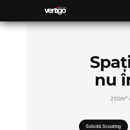
Spaț
nu î
250m² o
Solicită Scouting