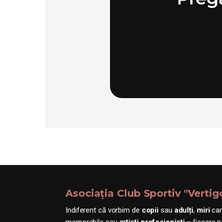
Asociația Club Sportiv "Verti
Indiferent că vorbim de
copii
sau
adulți
,
miri
car