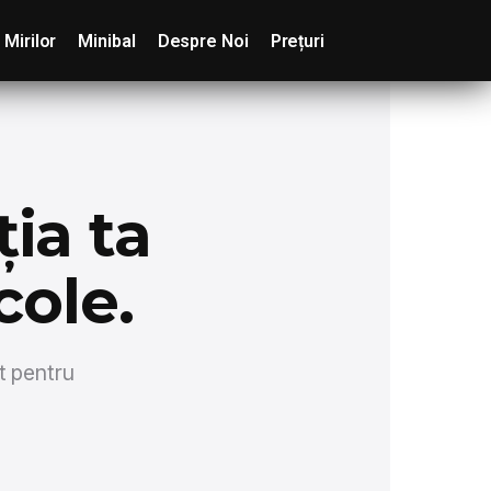
 Mirilor
Minibal
Despre Noi
Prețuri
ia ta
cole.
t pentru