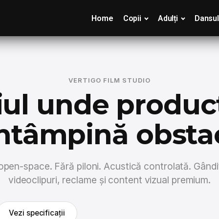
Home
Copii
Adulți
Dansul
VERTIGO FILM STUDIO
iul unde producț
ntâmpină obsta
pen-space. Fără piloni. Acustică controlată. Gândi
videoclipuri, reclame și content vizual premium.
Vezi specificații