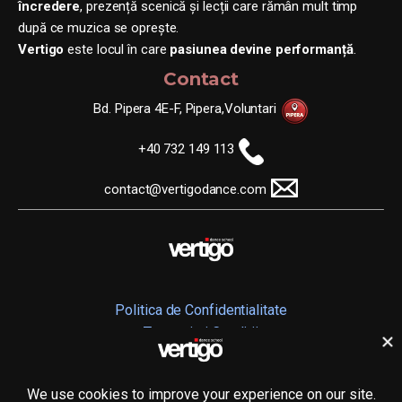
încredere
, prezență scenică și lecții care rămân mult timp
după ce muzica se oprește.
Vertigo
este locul în care
pasiunea devine performanță
.
Contact
Bd. Pipera 4E-F, Pipera,Voluntari
+40 732 149 113
contact@vertigodance.com
Politica de Confidentialitate
Termeni si Conditii
© 2025
A.C.S. Vertigo Dance School