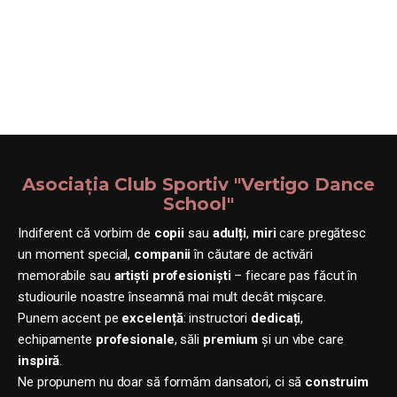
Asociația Club Sportiv "Vertigo Dance
School"
Indiferent că vorbim de
copii
sau
adulți
,
miri
care pregătesc
un moment special,
companii
în căutare de activări
memorabile sau
artiști profesioniști
– fiecare pas făcut în
studiourile noastre înseamnă mai mult decât mișcare.
Punem accent pe
excelență
: instructori
dedicați
,
echipamente
profesionale
, săli
premium
și un vibe care
inspiră
.
Ne propunem nu doar să formăm dansatori, ci să
construim