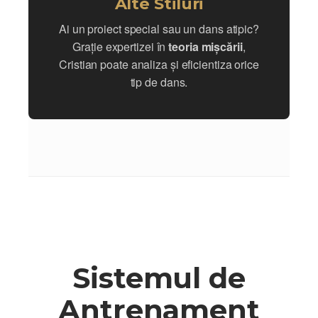
Alte Stiluri
Ai un proiect special sau un dans atipic?
Grație expertizei în
teoria mișcării
,
Cristian poate analiza și eficientiza orice
tip de dans.
Sistemul de
Antrenament