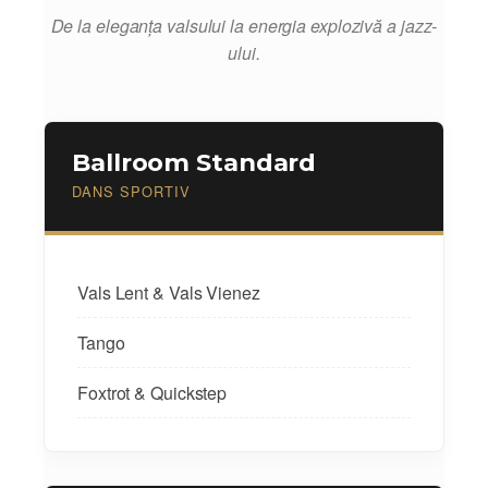
De la eleganța valsului la energia explozivă a jazz-
ului.
Ballroom Standard
DANS SPORTIV
Vals Lent & Vals Vienez
Tango
Foxtrot & Quickstep