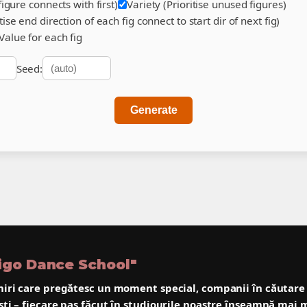
 figure connects with first)
Variety (Prioritise unused figures)
tise end direction of each fig connect to start dir of next fig)
alue for each fig
Seed:
Generate
tigo Dance School"
iri
care pregătesc un moment special,
companii
în căutare
ști
– fiecare pas făcut în studiourile noastre înseamnă mai 