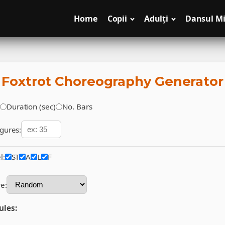
Home
Copii
Adulți
Dansul Mi
Foxtrot Choreography Generator
Duration (sec)
No. Bars
gures:
l:
ST
A
L
F
re:
ules: