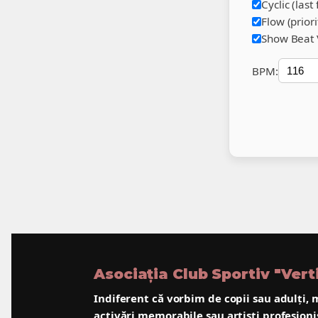
Cyclic (last
Flow (priori
Show Beat V
BPM:
Asociația Club Sportiv "Ver
Indiferent că vorbim de
copii
sau
adulți
,
m
activări memorabile sau
artiști profesioni