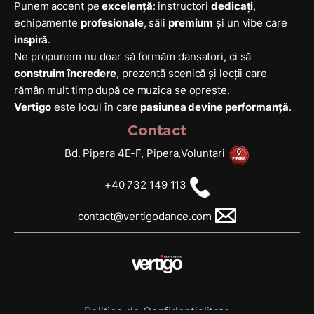
Punem accent pe
excelență
: instructori
dedicați
,
echipamente
profesionale
, săli
premium
și un vibe care
inspiră
.
Ne propunem nu doar să formăm dansatori, ci să
construim încredere
, prezență scenică și lecții care
rămân mult timp după ce muzica se oprește.
Vertigo
este locul în care
pasiunea devine performanță
.
Contact
Bd. Pipera 4E-F, Pipera,Voluntari
+40 732 149 113
contact@vertigodance.com
Politica de Confidentialitate