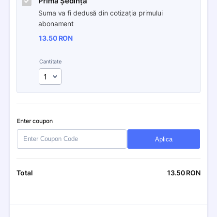
Prima Ședință
Suma va fi dedusă din cotizația primului 
abonament
13.50
RON
Cantitate
Enter coupon
Aplica
13.50
RON
Total