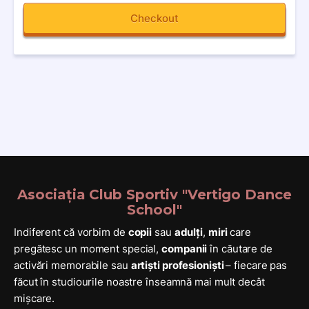
Checkout
Asociația Club Sportiv "Vertigo Dance
School"
Indiferent că vorbim de
copii
sau
adulți
,
miri
care
pregătesc un moment special,
companii
în căutare de
activări memorabile sau
artiști profesioniști
– fiecare pas
făcut în studiourile noastre înseamnă mai mult decât
mișcare.